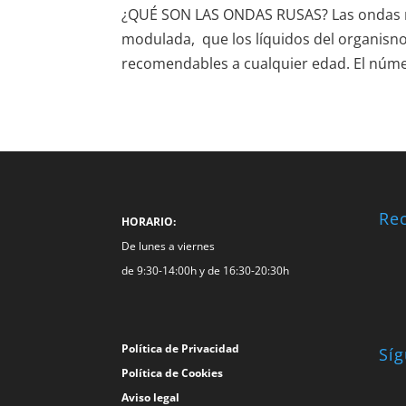
¿QUÉ SON LAS ONDAS RUSAS? Las ondas ru
modulada, que los líquidos del organisno
recomendables a cualquier edad. El núme
Re
HORARIO:
De lunes a viernes
de 9:30-14:00h y de 16:30-20:30h
Política de Privacidad
Sí
Política de Cookies
Aviso legal