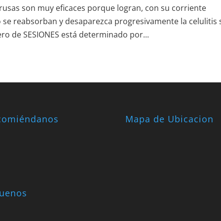
sas son muy eficaces porque logran, con su corriente
 se reabsorban y desaparezca progresivamente la celulitis
ro de SESIONES está determinado por...
comiéndanos
Mapa de Ubicacion
guenos