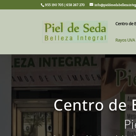
955 190 705 | 658 267 270
info@pieldesedabellezainte
Centro de E
Rayos UVA
Centro de 
Pi