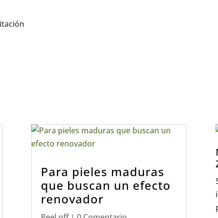
itación
Para pieles maduras
que buscan un efecto
renovador
Peel off
| 0 Comentario