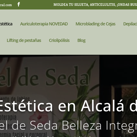
MOLDEA TU SILUETA, ANTICELULITIS, ¡ONDAS RUS
gral.com
stética
Auriculoterapia NOVEDAD
Microblading de Cejas
Depilac
Lifting de pestañas
Criolipólisis
Blog
Estética en Alcalá 
el de Seda Belleza Integ