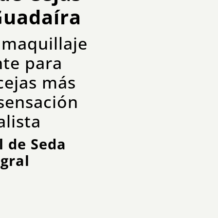
Guadaíra
 maquillaje
te para
cejas más
sensación
alista
l de Seda
egral