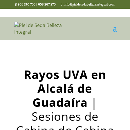
955 190 705 | 658 267 270
info@pieldesedabellezaintegral.com
Rayos UVA en
Alcalá de
Guadaíra
|
Sesiones de